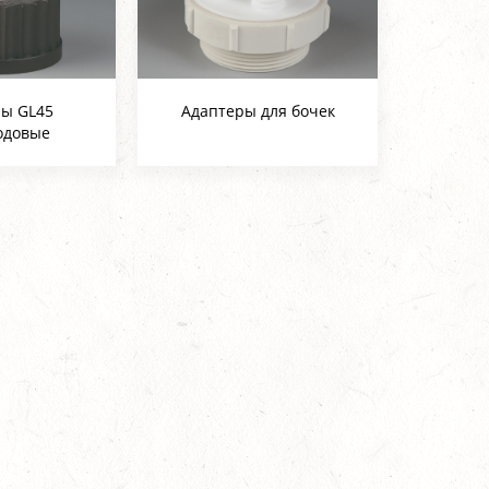
ры GL45
Адаптеры для бочек
одовые