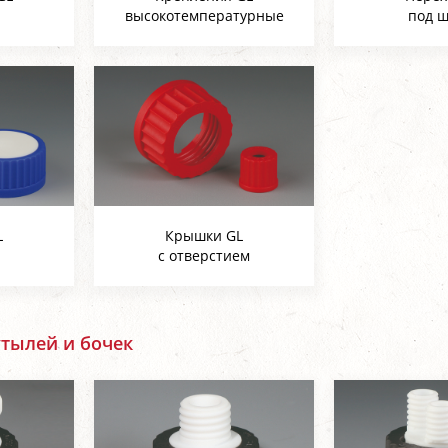
высокотемпературные
под ш
L
Крышки GL
с отверстием
утылей и бочек