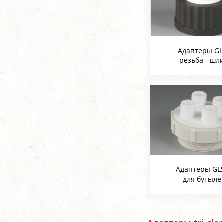
Адаптеры G
резьба - шл
Адаптеры GL
для бутыле