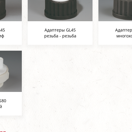
L45
Адаптеры GL45
Адапте
иф
резьба - резьба
многох
S80
й