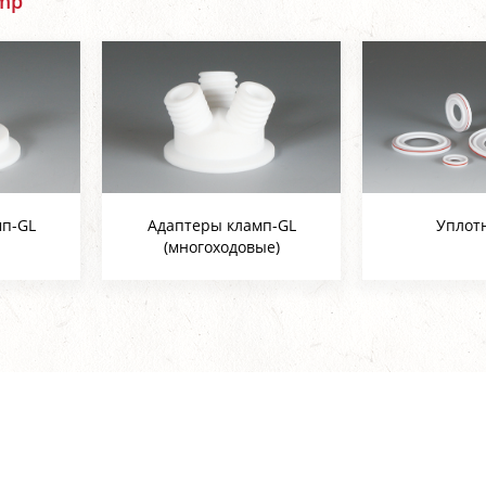
amp
мп-GL
Адаптеры кламп-GL
Уплот
(многоходовые)